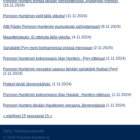
Porvoon Hunters kohtaa tänään vierasottelussa Jyväskylän Riemun.
(16.11.2024)
Porvoon Huntersin pelit tällä viikolla!
(11.11.2024)
Altti Fjäder Porvoon Huntersin puolustusta vahvistamaan!
(8.11.2024)
Maaottelutauko. Ei otteluita tällä viikolla.
(4.11.2024)
Sarjakärki Pyry meni kolmannessa erässä menojaan
(2.11.2024)
Porvoon Huntersin kokoonpano illan Hunters - Pyry-otteluun
(2.11.2024)
Porvoon Huntersin vieraaksi saapuu tänään sarjakärki Nokian Pyry!
(2.11.2024)
Pisteet jäivät Järvenpäähän.
(1.11.2024)
Porvoon Huntersin kokoonpano illan Haukat - Hunters-otteluun.
(1.11.2024)
Porvoon Hunters tänään Haukkojen vieraana Järvenpäässä
(1.11.2024)
« edelliset 15
seuraavat 15 »
Tehty Yhdistysavaimella
©
2026 Porvoon Hunters ry