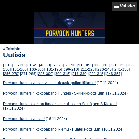
Valikko
« Takaisin
Uutisia
[1-15]
[16-30]
[31-45]
[46-60]
[61-75]
[76-90]
[91-105]
[106-120]
[121-135]
[136-
150]
[151-165]
[166-180]
[181-195]
[196-210]
[211-225]
[226-240]
[241-255]
[256-270]
[271-285]
[286-300]
[301-315]
[316-330]
[331-345]
[346-357]
Porvoon Hunters voittaa voittolaukauskilpailun jälkeen!
(17.11.2024)
Porvoon Huntersin kokoonpano Hunters - S-Kiekko-otteluun.
(17.11.2024)
Porvoon Hunters kohtaa tänään kotihallissaan Seinäjoen S-Kiekon!
(17.11.2024)
Porvoon Hunters voittaa!
(16.11.2024)
Porvoon Huntersin kokoonpano Riemu - Hunters-otteluun.
(16.11.2024)