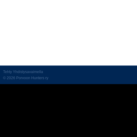
Tehty Yhdistysavaimella
©
2026 Porvoon Hunters ry