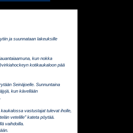
tiin ja suunnataan lakeuksille
lauantai­aamuna, kun nokka
@virkiahockeyn kotikaukaloon pää
irrytään Seinäjoelle. Sunnuntaina
äjyjä, kun kävellään
.
aukalossa vastustajat tulevat iholle,
telän vetelille” kateta pöytää.
lä vaihdoilla.
tään.