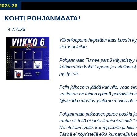
2025-26
KOHTI POHJANMAATA!
4.2.2026
Viikonloppuna hypätään taas bussin kyy
vieraspeleihin.
Pohjanmaan Turnee part.3 käynnistyy 
käännetään kohti Lapuaa ja astellaan 
pystyssä.
Pelin jälkeen ei jäädä kahville, vaan si
vastassa on toinen ryhmä pohjalaisia h
@skiekkoedustus-joukkueen vieraaksi
Pohjanmaan pakkanen puree poskia ja k
mutta pisteitä ei jaeta ilmaiseksi eikä “e
Ne otetaan työllä, kamppailuilla ja hikisil
Tässä ei nöyristellä eikä kumarrella ke