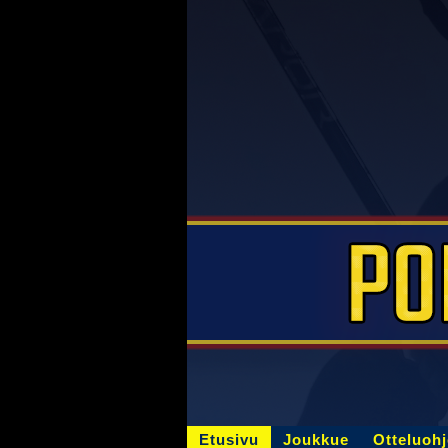
Etusivu
Joukkue
Otteluoh