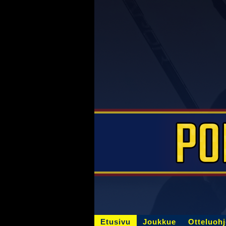
Etusivu
Joukkue
Otteluoh