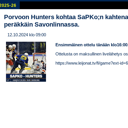
2025-26
Porvoon Hunters kohtaa SaPKo;n kahtena
peräkkäin Savonlinnassa.
12.10.2024 klo 09:00
Ensimmäinen ottelu tänään klo16:00
Ottelusta on maksullinen livelähetys os
https://www.leijonat.tv/fi/game?ext-i