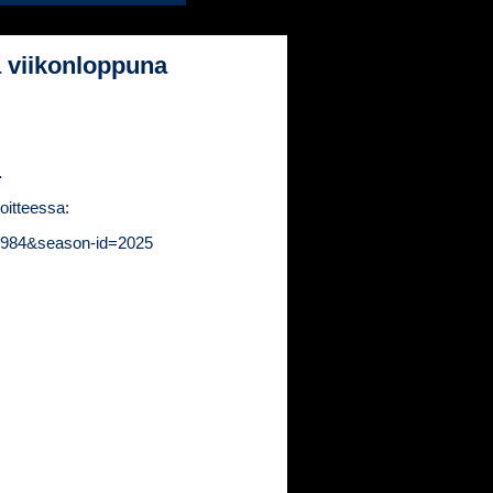
 viikonloppuna
.
oitteessa:
d=6984&season-id=2025