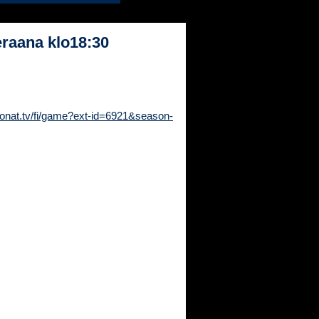
raana klo18:30
ijonat.tv/fi/game?ext-id=6921&season-