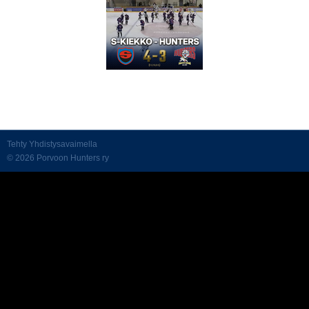
Tehty Yhdistysavaimella
©
2026 Porvoon Hunters ry