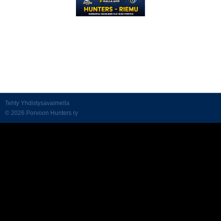
Tehty Yhdistysavaimella
©
2026 Porvoon Hunters ry