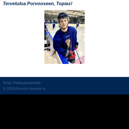
Tervetuloa Porvooseen, Topias!
Tehty Yhdistysavaimella
©
2026 Porvoon Hunters ry