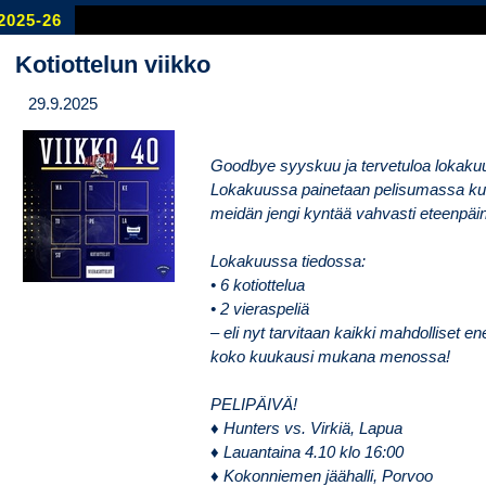
2025-26
Kotiottelun viikko
29.9.2025
Goodbye syyskuu ja tervetuloa lokaku
Lokakuussa painetaan pelisumassa kui
meidän jengi kyntää vahvasti eteenpäin
Lokakuussa tiedossa:
• 6 kotiottelua
• 2 vieraspeliä
– eli nyt tarvitaan kaikki mahdolliset e
koko kuukausi mukana menossa!
PELIPÄIVÄ!
♦ Hunters vs. Virkiä, Lapua
♦ Lauantaina 4.10 klo 16:00
♦ Kokonniemen jäähalli, Porvoo