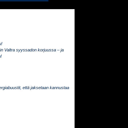
u!
n Valtra syyssadon korjuussa – ja
!
nergiabuustit, että jaksetaan kannustaa