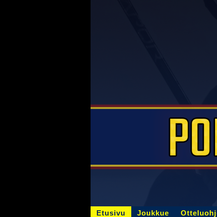
Etusivu
Joukkue
Otteluoh