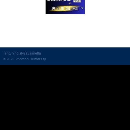
Tehty Yhdistysavaimella
©
2026 Porvoon Hunters ry