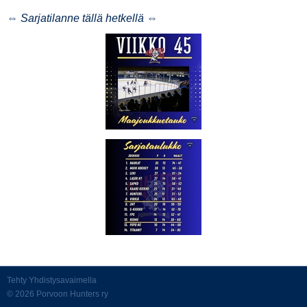
⇔ Sarjatilanne tällä hetkellä ⇔
Tehty Yhdistysavaimella
©
2026 Porvoon Hunters ry