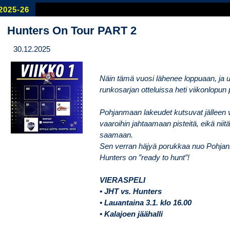
2025-26
Hunters On Tour PART 2
30.12.2025
Näin tämä vuosi lähenee loppuaan, ja 
runkosarjan otteluissa heti viikonlopun p
Pohjanmaan lakeudet kutsuvat jälleen v
vaaroihin jahtaamaan pisteitä, eikä niit
saamaan.
Sen verran häjyä porukkaa nuo Pohjanm
Hunters on ”ready to hunt”!
VIERASPELI
• JHT vs. Hunters
• Lauantaina 3.1. klo 16.00
• Kalajoen jäähalli