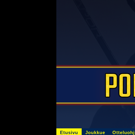
Etusivu
Joukkue
Otteluoh