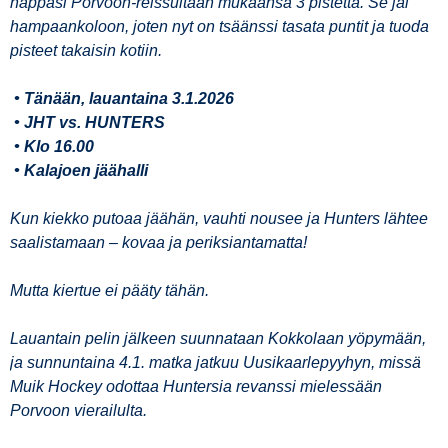
nappasi Porvoon-reissultaan mukaansa 3 pistettä. Se jäi
hampaankoloon, joten nyt on tsäänssi tasata puntit ja tuoda
pisteet takaisin kotiin.
• Tänään, lauantaina 3.1.2026
• JHT vs. HUNTERS
• Klo 16.00
• Kalajoen jäähalli
Kun kiekko putoaa jäähän, vauhti nousee ja Hunters lähtee
saalistamaan – kovaa ja periksiantamatta!
Mutta kiertue ei pääty tähän.
Lauantain pelin jälkeen suunnataan Kokkolaan yöpymään,
ja sunnuntaina 4.1. matka jatkuu Uusikaarlepyyhyn, missä
Muik Hockey odottaa Huntersia revanssi mielessään
Porvoon vierailulta.