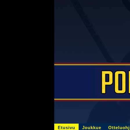
Etusivu
Joukkue
Otteluoh