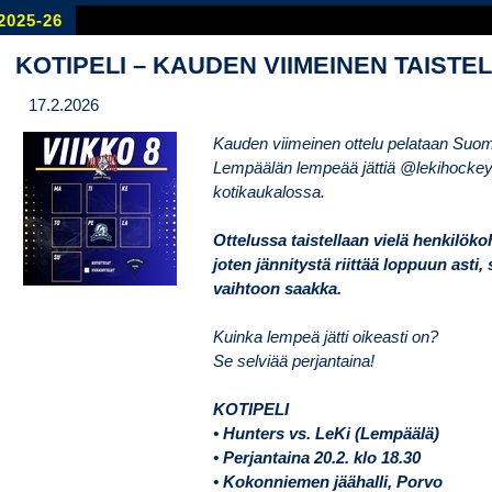
2025-26
KOTIPELI – KAUDEN VIIMEINEN TAISTEL
17.2.2026
Kauden viimeinen ottelu pelataan Suomi
Lempäälän lempeää jättiä @lekihockey
kotikaukalossa.
Ottelussa taistellaan vielä henkilökoh
joten jännitystä riittää loppuun asti, 
vaihtoon saakka.
Kuinka lempeä jätti oikeasti on?
Se selviää perjantaina!
KOTIPELI
• Hunters vs. LeKi (Lempäälä)
• Perjantaina 20.2. klo 18.30
• Kokonniemen jäähalli, Porvo