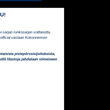
U!
-sarjan runkosarjan voittanutta,
official vastaan Kokonniemen
taisista pistepörssisijoituksista,
sillä tilastoja jahdataan viimeiseen