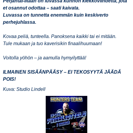
Perjantai-iltaan on luvassa kunnon kiekkoviihdettä, jota
et osannut odottaa – saati kaivata.
Luvassa on tunnetta enemmän kuin keskiverto
perhejuhlassa.
Kovaa peliä, tunteella. Panoksena kaikki tai ei mitään.
Tule mukaan ja tuo kaverisikin finaalihuumaan!
Voitolla yöhön – ja aamulla hymyilyttää!
ILMAINEN SISÄÄNPÄÄSY – EI TEKOSYYTÄ JÄÄDÄ
POIS!
Kuva: Studio Lindell